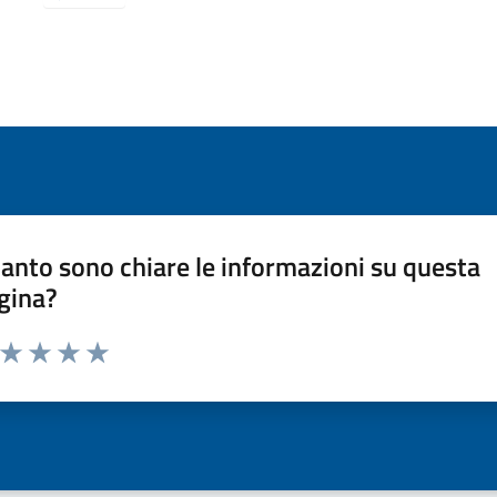
anto sono chiare le informazioni su questa
gina?
a da 1 a 5 stelle la pagina
ta 1 stelle su 5
Valuta 2 stelle su 5
Valuta 3 stelle su 5
Valuta 4 stelle su 5
Valuta 5 stelle su 5