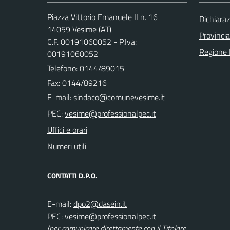
Piazza Vittorio Emanuele II n. 16
Dichiaraz
14059 Vesime (AT)
Provincia
C.F. 00191060052 - P.Iva:
Regione
00191060052
Telefono:
0144/89015
Fax: 0144/89216
E-mail:
PEC:
Uffici e orari
Numeri utili
CONTATTI D.P.O.
E-mail:
PEC:
(per comunicare direttamente con il Titolare