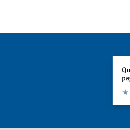
Qu
pa
Valut
Valu