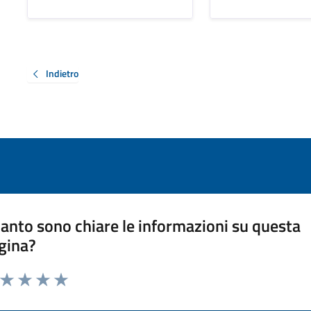
Indietro
anto sono chiare le informazioni su questa
gina?
a da 1 a 5 stelle la pagina
ta 1 stelle su 5
Valuta 2 stelle su 5
Valuta 3 stelle su 5
Valuta 4 stelle su 5
Valuta 5 stelle su 5