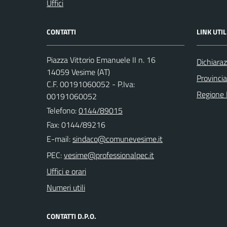
Uffici
CONTATTI
LINK UTIL
Piazza Vittorio Emanuele II n. 16
Dichiaraz
14059 Vesime (AT)
Provincia
C.F. 00191060052 - P.Iva:
Regione
00191060052
Telefono:
0144/89015
Fax: 0144/89216
E-mail:
PEC:
Uffici e orari
Numeri utili
CONTATTI D.P.O.