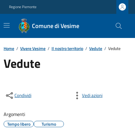
Regione Piemonte
Comune di Vesime
Home
/
Vivere Vesime
/
Il nostro territorio
/
Vedute
/
Vedute
Vedute
Condividi
Vedi azioni
Argomenti
Tempo libero
Turismo