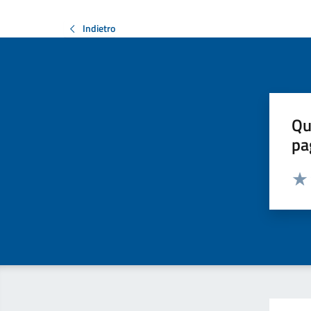
Indietro
Qu
pa
Valut
Valu