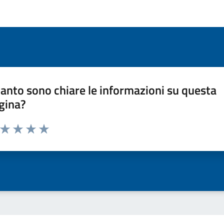
anto sono chiare le informazioni su questa
gina?
a da 1 a 5 stelle la pagina
ta 1 stelle su 5
Valuta 2 stelle su 5
Valuta 3 stelle su 5
Valuta 4 stelle su 5
Valuta 5 stelle su 5