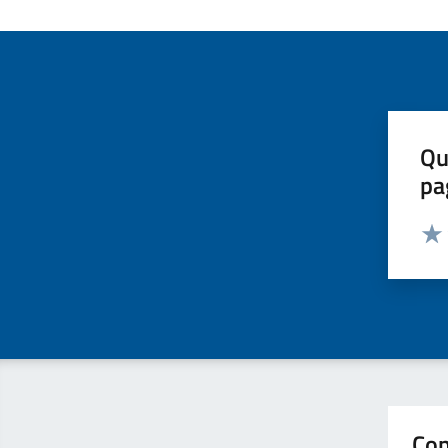
Qu
pa
Valut
Valu
Con