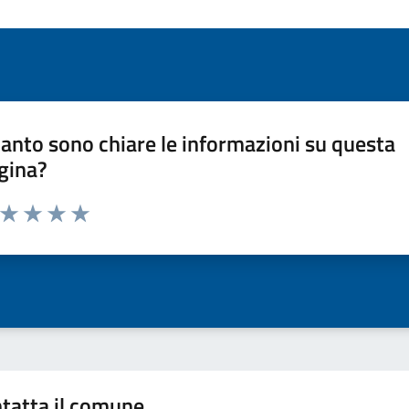
anto sono chiare le informazioni su questa
gina?
a da 1 a 5 stelle la pagina
ta 1 stelle su 5
Valuta 2 stelle su 5
Valuta 3 stelle su 5
Valuta 4 stelle su 5
Valuta 5 stelle su 5
tatta il comune