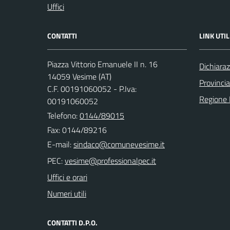
Uffici
CONTATTI
LINK UTIL
Piazza Vittorio Emanuele II n. 16
Dichiaraz
14059 Vesime (AT)
Provincia
C.F. 00191060052 - P.Iva:
Regione
00191060052
Telefono:
0144/89015
Fax: 0144/89216
E-mail:
PEC:
Uffici e orari
Numeri utili
CONTATTI D.P.O.