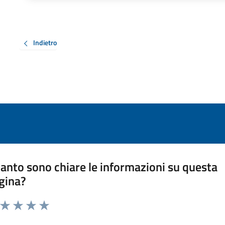
Indietro
anto sono chiare le informazioni su questa
gina?
a da 1 a 5 stelle la pagina
ta 1 stelle su 5
Valuta 2 stelle su 5
Valuta 3 stelle su 5
Valuta 4 stelle su 5
Valuta 5 stelle su 5