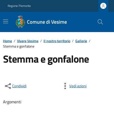
Regione Piemonte
Comune di Vesime
Home
/
Vivere Vesime
/
Il nostro territorio
/
Gallerie
/
Stemma e gonfalone
Stemma e gonfalone
Condividi
Vedi azioni
Argomenti