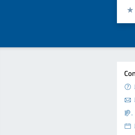
Valut
Valu
Con