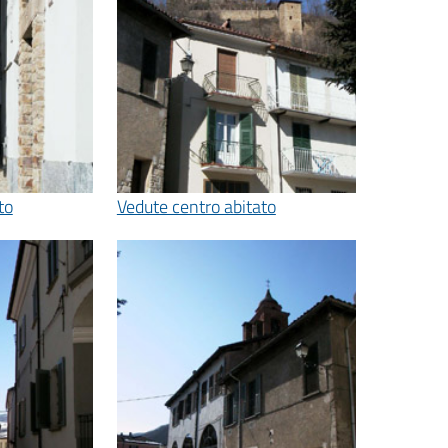
to
Vedute centro abitato