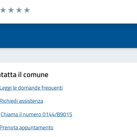
a da 1 a 5 stelle la pagina
ta 1 stelle su 5
Valuta 2 stelle su 5
Valuta 3 stelle su 5
Valuta 4 stelle su 5
Valuta 5 stelle su 5
tatta il comune
Leggi le domande frequenti
Richiedi assistenza
Chiama il numero 0144/89015
Prenota appuntamento