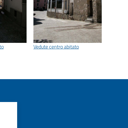
to
Vedute centro abitato