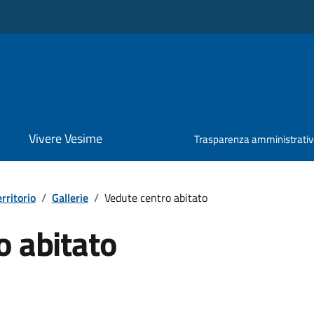
Vivere Vesime
Trasparenza amministrati
erritorio
/
Gallerie
/
Vedute centro abitato
o abitato