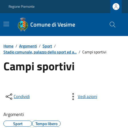
Regione Piemonte
Comune di Vesime
Home
/
Argomenti
/
Sport
/
Stadio comunale, palazzo dello sport ed a...
/
Campi sportivi
Campi sportivi
Condividi
Vedi azioni
Argomenti
Sport
Tempo libero