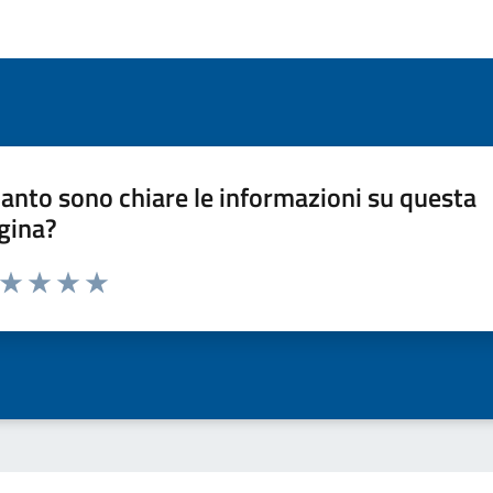
anto sono chiare le informazioni su questa
gina?
a da 1 a 5 stelle la pagina
ta 1 stelle su 5
Valuta 2 stelle su 5
Valuta 3 stelle su 5
Valuta 4 stelle su 5
Valuta 5 stelle su 5