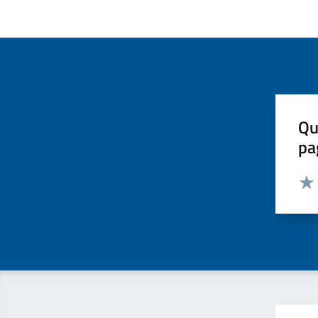
Qu
pa
Valut
Valu