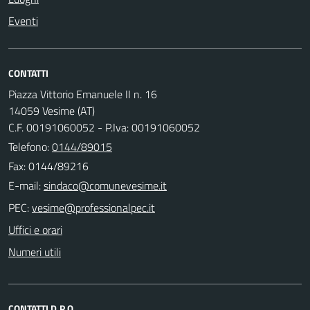
Eventi
CONTATTI
Piazza Vittorio Emanuele II n. 16
14059 Vesime (AT)
C.F. 00191060052 - P.Iva: 00191060052
Telefono:
0144/89015
Fax: 0144/89216
E-mail:
PEC:
Uffici e orari
Numeri utili
CONTATTI D.P.O.