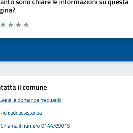
anto sono chiare le informazioni su questa
gina?
a da 1 a 5 stelle la pagina
ta 1 stelle su 5
Valuta 2 stelle su 5
Valuta 3 stelle su 5
Valuta 4 stelle su 5
Valuta 5 stelle su 5
tatta il comune
Leggi le domande frequenti
Richiedi assistenza
Chiama il numero 0144/89015