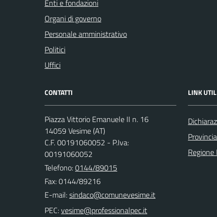
Enti e fondazioni
Organi di governo
Personale amministrativo
Politici
Uffici
CONTATTI
LINK UTIL
Piazza Vittorio Emanuele II n. 16
Dichiaraz
14059 Vesime (AT)
Provincia
C.F. 00191060052 - P.Iva:
Regione
00191060052
Telefono:
0144/89015
Fax: 0144/89216
E-mail:
PEC: