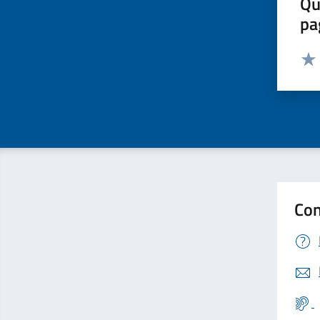
Qu
pa
Valut
Valu
Con