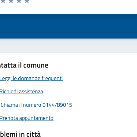
ta 1 stelle su 5
Valuta 2 stelle su 5
Valuta 3 stelle su 5
Valuta 4 stelle su 5
Valuta 5 stelle su 5
tatta il comune
Leggi le domande frequenti
Richiedi assistenza
Chiama il numero 0144/89015
Prenota appuntamento
blemi in città