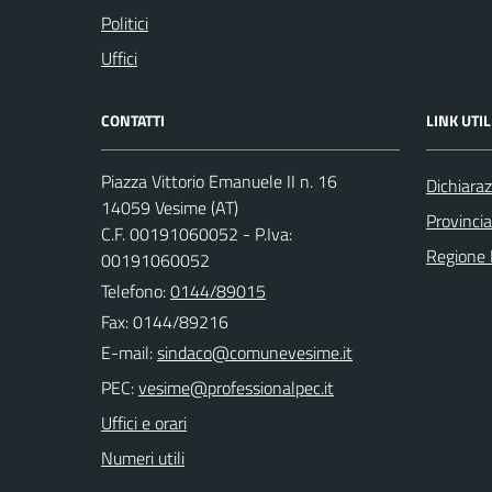
Politici
Uffici
CONTATTI
LINK UTIL
Piazza Vittorio Emanuele II n. 16
Dichiaraz
14059 Vesime (AT)
Provincia
C.F. 00191060052 - P.Iva:
Regione
00191060052
Telefono:
0144/89015
Fax: 0144/89216
E-mail:
PEC:
Uffici e orari
Numeri utili