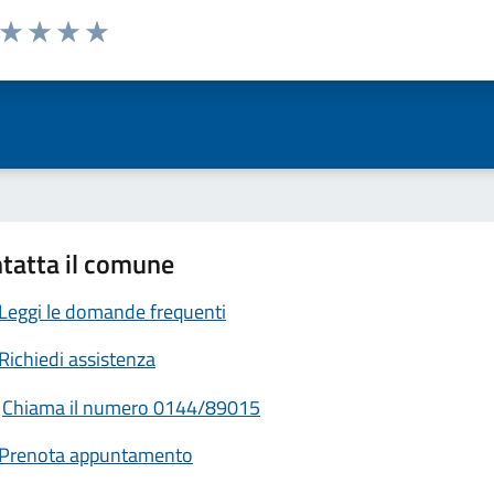
a da 1 a 5 stelle la pagina
ta 1 stelle su 5
Valuta 2 stelle su 5
Valuta 3 stelle su 5
Valuta 4 stelle su 5
Valuta 5 stelle su 5
tatta il comune
Leggi le domande frequenti
Richiedi assistenza
Chiama il numero 0144/89015
Prenota appuntamento