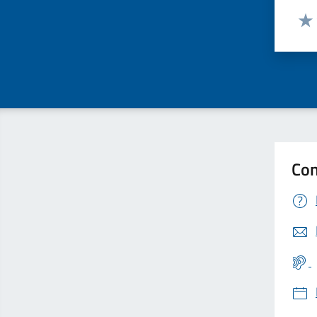
Valut
Valu
Con