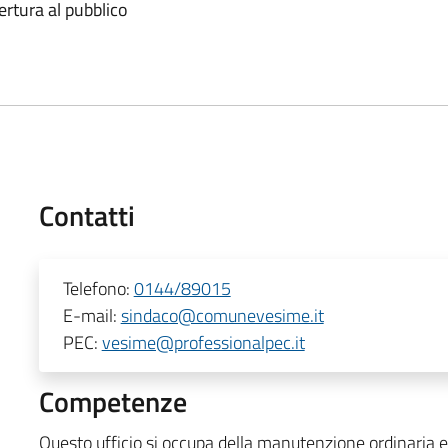
ertura al pubblico
Contatti
Telefono:
0144/89015
E-mail:
sindaco@comunevesime.it
PEC:
vesime@professionalpec.it
Competenze
Questo ufficio si occupa della manutenzione ordinaria e 